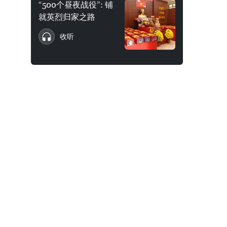
“500个昼夜战役”: 铺
就英烈归家之路
收听