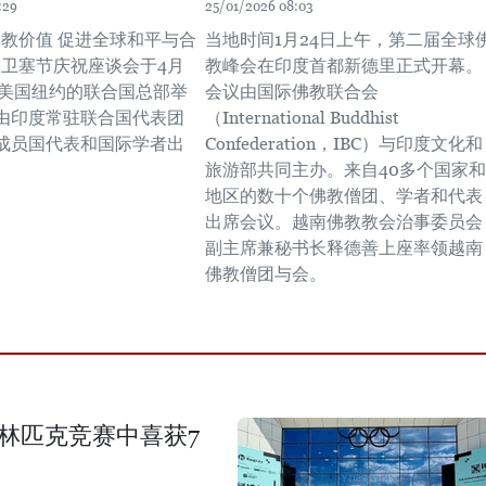
:29
25/01/2026 08:03
佛教价值 促进全球和平与合
当地时间1月24日上午，第二届全球
国卫塞节庆祝座谈会于4月
教峰会在印度首都新德里正式开幕。
于美国纽约的联合国总部举
会议由国际佛教联合会
由印度常驻联合国代表团
（International Buddhist
成员国代表和国际学者出
Confederation，IBC）与印度文化和
旅游部共同主办。来自40多个国家和
地区的数十个佛教僧团、学者和代表
出席会议。越南佛教教会治事委员会
副主席兼秘书长释德善上座率领越南
佛教僧团与会。
奥林匹克竞赛中喜获7