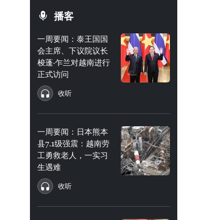
播客
一周要闻：泰王国国
会主席、下议院议长
梭蓬·乍兰对越南进行
正式访问
收听
一周要闻：日本熊本
县7.1级强震：越南劳
工勇救老人，一实习
生遇难
收听