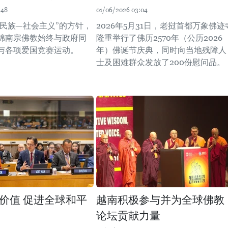
:48
01/06/2026 03:04
—民族—社会主义”的方针，
2026年5月31日，老挝首都万象佛迹
棉南宗佛教始终与政府同
隆重举行了佛历2570年（公历2026
与各项爱国竞赛运动。
年）佛诞节庆典，同时向当地残障人
士及困难群众发放了200份慰问品。
价值 促进全球和平
越南积极参与并为全球佛教
论坛贡献力量