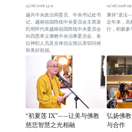
15/06/2026 13:11
01/06/2026 09
越共中央政治局委员、中央书记处书
秉持“道法
记、越南祖国阵线中央委员会主席裴
近年来，高
氏明怀代表越南祖国阵线中央委员会
行，积极参
向四恩孝义佛教中央治事委员会、各
位神职人员及全体信众致以亲切问候
和美好祝福。
“初夏莲 IX”——让美与佛教
弘扬佛教
慈悲智慧之光相融
与合作