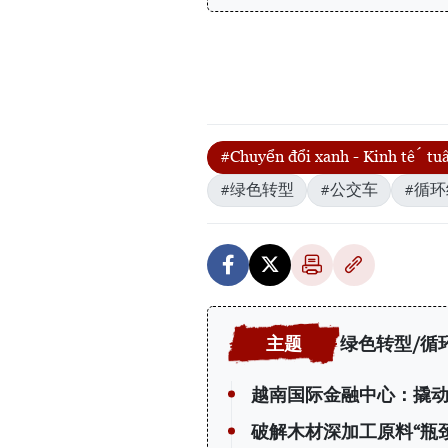
#Chuyển đổi xanh - Kinh tế t
#绿色转型
#公交车
#循
绿色转型/循
越南国际金融中心：撬动 
破解木材深加工原料“瓶颈