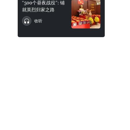
“500个昼夜战役”: 铺
就英烈归家之路
收听