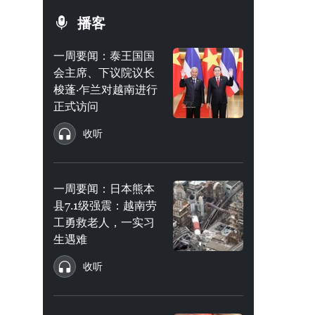
播客
一周要闻：泰王国国
会主席、下议院议长
梭蓬·乍兰对越南进行
正式访问
收听
一周要闻：日本熊本
县7.1级强震：越南劳
工勇救老人，一实习
生遇难
收听