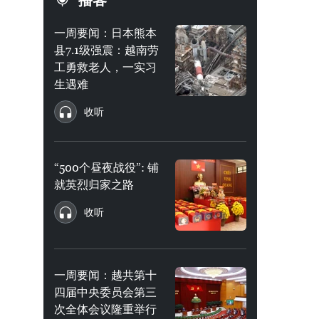
播客
一周要闻：日本熊本
县7.1级强震：越南劳
工勇救老人，一实习
生遇难
收听
“500个昼夜战役”: 铺
就英烈归家之路
收听
一周要闻：越共第十
四届中央委员会第三
次全体会议隆重举行