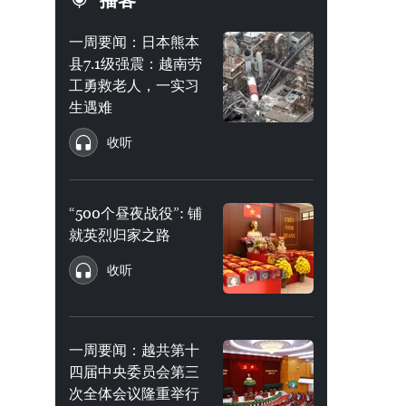
播客
一周要闻：日本熊本
县7.1级强震：越南劳
工勇救老人，一实习
生遇难
收听
“500个昼夜战役”: 铺
就英烈归家之路
收听
一周要闻：越共第十
四届中央委员会第三
次全体会议隆重举行