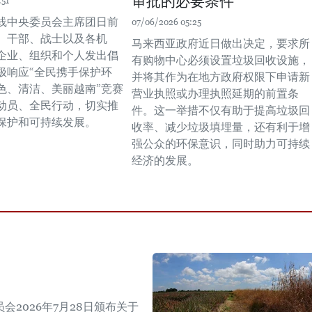
审批的必要条件
:51
线中央委员会主席团日前
07/06/2026 05:25
、干部、战士以及各机
马来西亚政府近日做出决定，要求所
企业、组织和个人发出倡
有购物中心必须设置垃圾回收设施，
极响应“全民携手保护环
并将其作为在地方政府权限下申请新
色、清洁、美丽越南”竞赛
营业执照或办理执照延期的前置条
动员、全民行动，切实推
件。这一举措不仅有助于提高垃圾回
保护和可持续发展。
收率、减少垃圾填埋量，还有利于增
强公众的环保意识，同时助力可持续
经济的发展。
2026年7月28日颁布关于