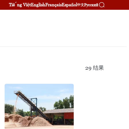
Tiếng Việt
English
Français
Español
Русский
中文
29
结果