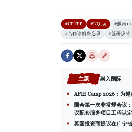
#CPTPP
#NQ 59
#越南1
#合作谅解备忘录
#签署仪式
融入国际
APIE Camp 202
国会第一次非常规会议：公
议配套服务项目工程认
英国投资商提议在广宁省