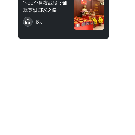
“500个昼夜战役”: 铺
就英烈归家之路
收听