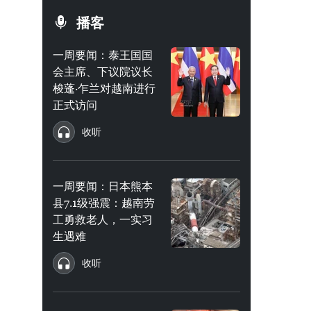
播客
一周要闻：泰王国国
会主席、下议院议长
梭蓬·乍兰对越南进行
正式访问
收听
一周要闻：日本熊本
县7.1级强震：越南劳
工勇救老人，一实习
生遇难
收听