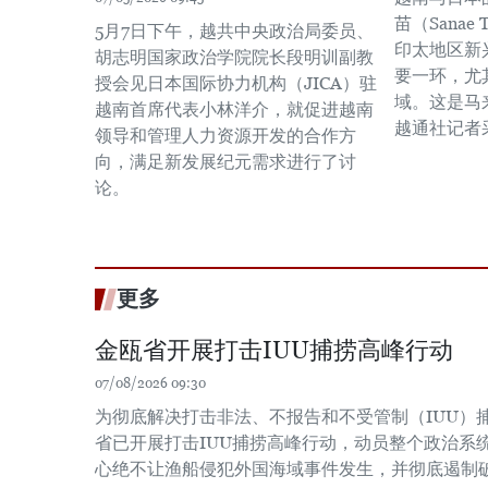
苗（Sanae
5月7日下午，越共中央政治局委员、
印太地区新
胡志明国家政治学院院长段明训副教
要一环，尤
授会见日本国际协力机构（JICA）驻
域。这是马
越南首席代表小林洋介，就促进越南
越通社记者
领导和管理人力资源开发的合作方
向，满足新发展纪元需求进行了讨
论。
更多
金瓯省开展打击IUU捕捞高峰行动
07/08/2026 09:30
为彻底解决打击非法、不报告和不受管制（IUU）
省已开展打击IUU捕捞高峰行动，动员整个政治系
心绝不让渔船侵犯外国海域事件发生，并彻底遏制