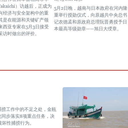
 Takaichi）访越后，正成为
5月2日晚，越南与日本政府在河内隆
兴经济与安全架构中的重
重举行授勋仪式，向原越共中央总书
其是在能源和关键矿产领
记农德孟和原政府总理阮晋勇授予日
来西亚专家在5月3日接受
本最高等级勋章——旭日大绶章。
采访时做出的评价。
捕捞工作中的不足之处，金瓯
统同步落实8项重点任务，决
破坏性捕捞行为。