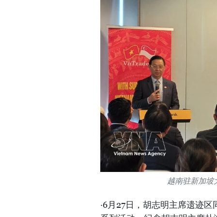
越南驻新加坡
·6月27日，胡志明主席遗迹