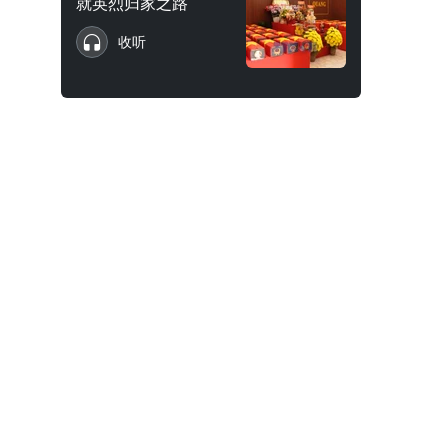
就英烈归家之路
收听