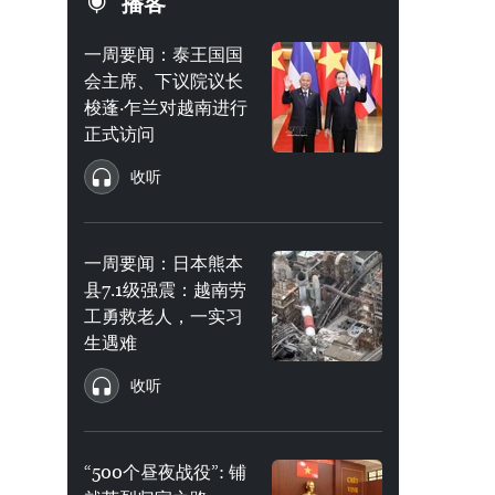
播客
一周要闻：泰王国国
会主席、下议院议长
梭蓬·乍兰对越南进行
正式访问
收听
一周要闻：日本熊本
县7.1级强震：越南劳
工勇救老人，一实习
生遇难
收听
“500个昼夜战役”: 铺