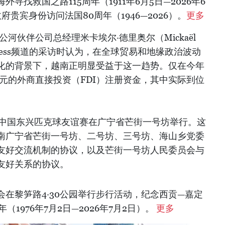
寻找救国之路115周年（1911年6月5日—2026年6
贵宾身份访问法国80周年（1946—2026）。
更多
河伙伴公司总经理米卡埃尔·德里奥尔（Mickaël
usiness频道的采访时认为，在全球贸易和地缘政治波动
化的背景下，越南正明显受益于这一趋势。仅在今年
美元的外商直接投资（FDI）注册资金，其中实际到位
芒街与中国东兴匹克球友谊赛在广宁省芒街一号坊举行。这
南广宁省芒街一号坊、二号坊、三号坊、海山乡党委
友好交流机制的协议，以及芒街一号坊人民委员会与
友好关系的协议。
员会在黎笋路4·30公园举行步行活动，纪念西贡—嘉定
1976年7月2日—2026年7月2日）。
更多