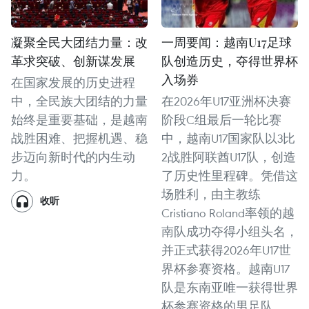
凝聚全民大团结力量：改
一周要闻：越南U17足球
革求突破、创新谋发展
队创造历史，夺得世界杯
入场券
在国家发展的历史进程
中，全民族大团结的力量
在2026年U17亚洲杯决赛
始终是重要基础，是越南
阶段C组最后一轮比赛
战胜困难、把握机遇、稳
中，越南U17国家队以3比
步迈向新时代的内生动
2战胜阿联酋U17队，创造
力。
了历史性里程碑。凭借这
场胜利，由主教练
收听
Cristiano Roland率领的越
南队成功夺得小组头名，
并正式获得2026年U17世
界杯参赛资格。越南U17
队是东南亚唯一获得世界
杯参赛资格的男足队。