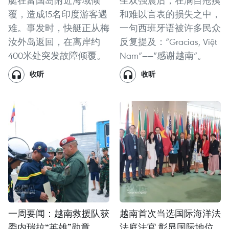
艇在富国岛附近海域倾
生双强震后，在满目疮痍
覆，造成15名印度游客遇
和难以言表的损失之中，
难。事发时，快艇正从梅
一句西班牙语被许多民众
汝外岛返回，在离岸约
反复提及：“Gracias, Việt
400米处突发故障倾覆。
Nam”——“感谢越南”。
收听
收听
一周要闻：越南救援队获
越南首次当选国际海洋法
委内瑞拉“英雄”勋章
法庭法官 彰显国际地位