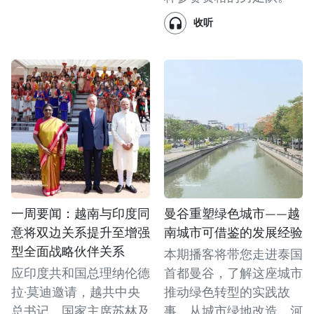
收听
一周要闻：越南与印度同
曼谷重塑绿色城市——越
意将双边关系提升至增强
南城市可借鉴的发展经验
型全面战略伙伴关系
本期播客将带您走进泰国
应印度共和国总理纳伦德
首都曼谷，了解这座城市
拉·莫迪邀请，越共中央
推动绿色转型的实践故
总书记、国家主席苏林及
事。从城市绿地改造、河