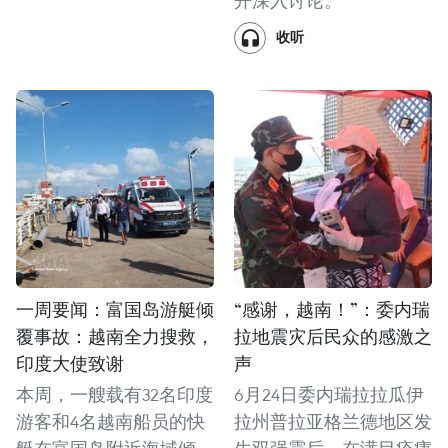
开深入讨论。
收听
一周要闻：富国岛游艇倾
“感谢，越南！”：委内瑞
覆事故：越南全力搜救，
拉地震灾后民众的感激之
印度大使致谢
声
本周，一艘载有32名印度
6月24日委内瑞拉拉瓜伊
游客和4名越南船员的快
拉州普拉亚格兰德地区发