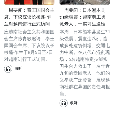
一周要闻：泰王国国会主
一周要闻：日本熊本县
席、下议院议长梭蓬·乍
7.1级强震：越南劳工勇
兰对越南进行正式访问
救老人，一实习生遇难
应越南社会主义共和国国
本周，日本熊本县发生7.1
会主席陈青敏邀请，泰王
级强震，震度达7级，造
国国会主席、下议院议长
成多处建筑倒塌、交通电
梭蓬·乍兰于8月5日至7日
力中断。在八代市混乱现
对越南进行正式访问。
场，5名越南特定技能实
习生合力救出了一名年近
收听
九旬的受困老人。他们的
义举获广泛赞誉，展现越
南社群在异国的责任与担
当。
收听