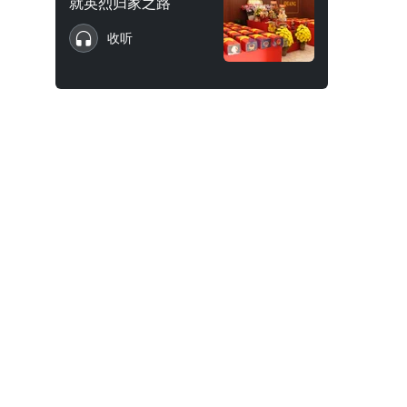
就英烈归家之路
收听