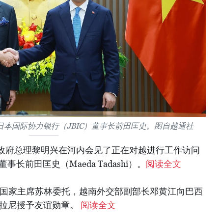
本国际协力银行（JBIC）董事长前田匡史。图自越通社
南政府总理黎明兴在河内会见了正在对越进行工作访问
长前田匡史（Maeda Tadashi）。
阅读全文
、国家主席苏林委托，越南外交部副部长邓黄江向巴西
法拉尼授予友谊勋章。
阅读全文