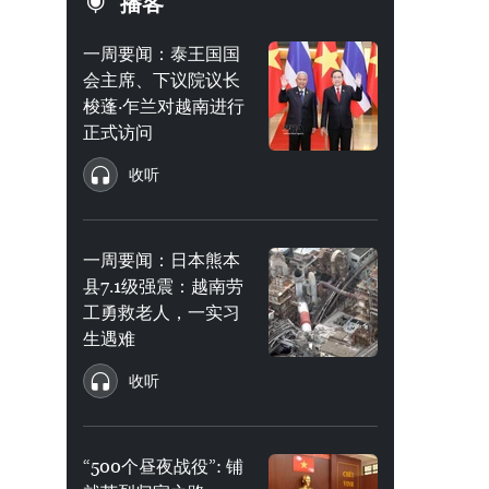
播客
一周要闻：泰王国国
会主席、下议院议长
梭蓬·乍兰对越南进行
正式访问
收听
一周要闻：日本熊本
县7.1级强震：越南劳
工勇救老人，一实习
生遇难
收听
“500个昼夜战役”: 铺