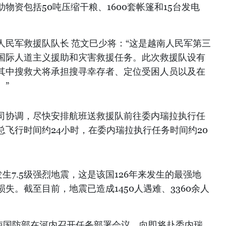
物资包括50吨压缩干粮、1600套帐篷和15台发电
人民军救援队队长 范文巳少将：“这是越南人民军第三
国际人道主义援助和灾害救援任务。此次救援队设有
其中搜救犬将承担搜寻幸存者、定位受困人员以及在
。”
司协调，尽快安排航班送救援队前往委内瑞拉执行任
飞行时间约24小时，在委内瑞拉执行任务时间约20
生7.5级强烈地震，这是该国126年来发生的最强地
失。截至目前，地震已造成1450人遇难、3360余人
越南国防部在河内召开任务部署会议，向即将赴委内瑞