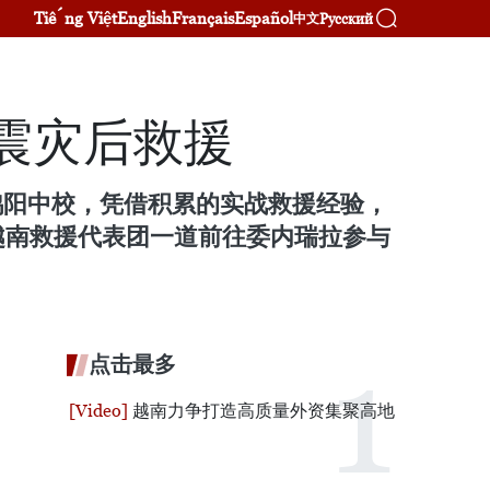
Tiếng Việt
English
Français
Español
Русский
中文
震灾后救援
阮鸿阳中校，凭借积累的实战救援经验，
越南救援代表团一道前往委内瑞拉参与
点击最多
越南力争打造高质量外资集聚高地