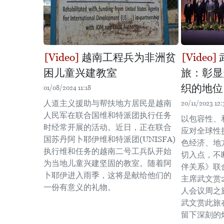
越南工程兵为非洲贫
困儿童兴建教室
旅：彰显
织的地位
01/08/2024 11:18
人道主义援助与帮扶地方居民是越南
20/11/2023 12:
人民军在联合国维和特派团执行任务
以包容性、
时经常开展的活动。近日，正在联合
应对全球性
国苏丹阿卜耶伊维和特派团(UNISFA)
色经济、地
执行维和任务的越南二号工兵队开始
切入点，不
为当地儿童兴建坚固的教室。随着阿
伴关系》联
卜耶伊进入雨季，这将是献给他们的
主席武文赏
一份有意义的礼物。
人会议周之
武文赏此旅
留下深刻的