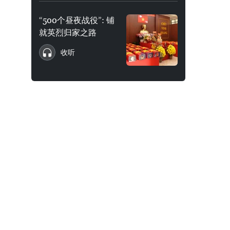
“500个昼夜战役”: 铺
就英烈归家之路
收听