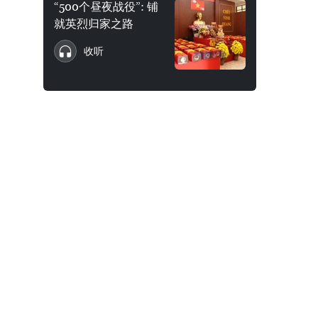
“500个昼夜战役”: 铺
就英烈归家之路
收听