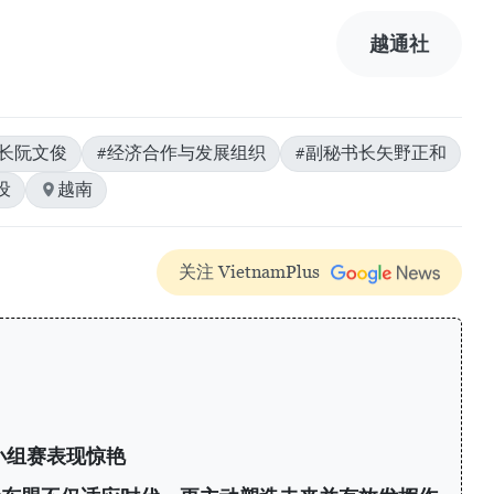
越通社
长阮文俊
#经济合作与发展组织
#副秘书长矢野正和
设
越南
关注 VietnamPlus
力
小组赛表现惊艳