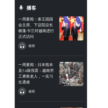
播客
一周要闻：泰王国国
会主席、下议院议长
梭蓬·乍兰对越南进行
正式访问
收听
一周要闻：日本熊本
县7.1级强震：越南劳
工勇救老人，一实习
生遇难
收听