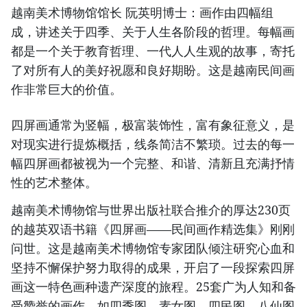
越南美术博物馆馆长 阮英明博士：画作由四幅组
成，讲述关于四季、关于人生各阶段的哲理。每幅画
都是一个关于教育哲理、一代人人生观的故事，寄托
了对所有人的美好祝愿和良好期盼。这是越南民间画
作非常巨大的价值。
四屏画通常为竖幅，极富装饰性，富有象征意义，是
对现实进行提炼概括，线条简洁不繁琐。过去的每一
幅四屏画都被视为一个完整、和谐、清新且充满抒情
性的艺术整体。
越南美术博物馆与世界出版社联合推介的厚达230页
的越英双语书籍《四屏画——民间画作精选集》刚刚
问世。这是越南美术博物馆专家团队倾注研究心血和
坚持不懈保护努力取得的成果，开启了一段探索四屏
画这一特色画种遗产深度的旅程。25套广为人知和备
受赞誉的画作，如四季图、素女图、四民图、八仙图