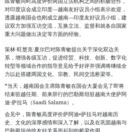
陈青敏同时高度评价两国立法机构之间的积极合作，
对印度议会成立印度—越南友好议员小组表示欢迎，
透露越南国会也刚成立越南—印度友好议员小组，建
议双方加强互访交流，互换立法、监督和就各自国家
重大问题做出决定等方面的经验。
策林·旺楚克·夏尔巴对陈青敏提出关于深化双边关
系，增强各级互访，促进经贸、科技、创新、数字化
转型等领域合作的指导意见给予好评并强调将继续全
力以赴搭建两国文化、宗教、民间交流桥梁等。
*当天，越南国会主席陈青敏在国会大厦会见了即将
结束驻越任期、前来辞行的巴勒斯坦驻越南大使萨阿
迪·萨拉马（Saadi Salama）。
会见中，陈青敏高度评价萨阿迪•萨拉马对越南历
史、文化的深厚感情和深入了解，以及在巩固越南与
巴勒斯坦传统友好关系所起到的桥梁作用。