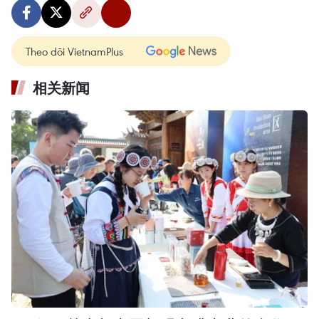
Theo dõi VietnamPlus
相关新闻