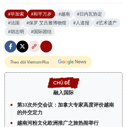
#毕加索
#和平万岁
#越南
#日内瓦协定
#法国
#保罗·艾吕雅博物馆
#人道报
#艺术遗产
#胡志明
#国际团结
Theo dõi VietnamPlus
融入国际
第33次外交会议：加拿大专家高度评价越南
的外交定力
越南河粉文化欧洲推广之旅热闹举行