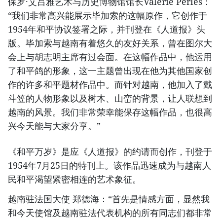
保罗·艾吕雅艺术与历史博物馆馆长Valérie Perlès：
“我们非常高兴能展示毕加索的这幅原作，它创作于
1954年和平协议签署之际，并刊登在《人道报》头
版。毕加索与越南有着悠久的友好关系，曾在图尔大
会上与胡志明主席有过会面。在这幅作品中，他运用
了和平鸽的形象，这一主题曾出现在他为其他国家创
作的许多和平题材作品中。而针对越南，他加入了戴
斗笠的人物形象以及树木、山峦的背景，让人联想到
越南的风景。我们非常荣幸能保存这幅作品，也很高
兴今天能与大家分享。”
《和平万岁》是应《人道报》的约请而创作，刊登于
1954年7月25日的特刊上。该作品迅速成为与越南人
民和平渴望紧密相连的艺术象征。
越南驻法国大使 郑德海：“首先是情感方面，显然我
和今天使馆及越南驻法代表机构的所有同志们都非常