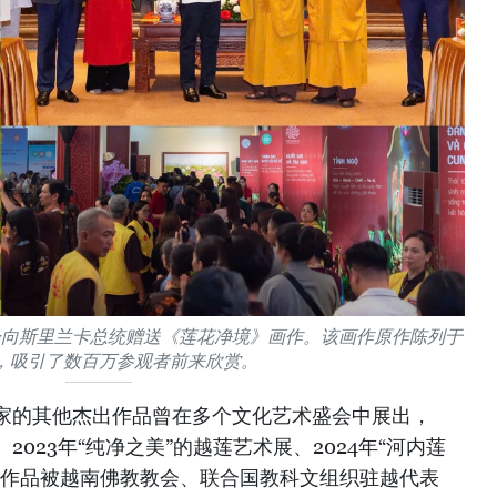
会向斯里兰卡总统赠送《莲花净境》画作。该画作原作陈列于
，吸引了数百万参观者前来欣赏。
家的其他杰出作品曾在多个文化艺术盛会中展出，
023年“纯净之美”的越莲艺术展、2024年“河内莲
术作品被越南佛教教会、联合国教科文组织驻越代表