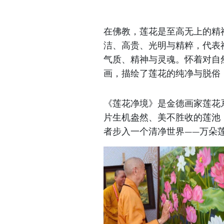
在佛教，莲花是至高无上的精
洁、高贵、光明与精粹，代表
气质、精神与灵魂。怀着对自
画，描绘了莲花的纯净与脱俗
《莲花净境》是金德画家莲花
片生机盎然、美不胜收的莲池
者步入一个清净世界——万朵