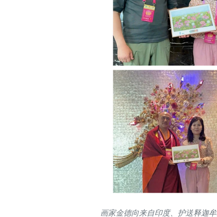
画家金德向来自印度、护送释迦牟尼佛舍