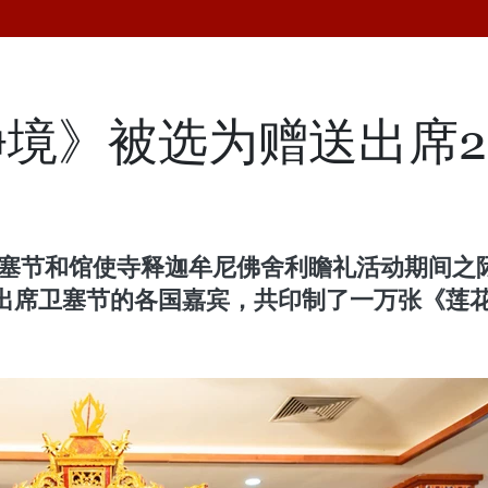
境》被选为赠送出席2
国卫塞节和馆使寺释迦牟尼佛舍利瞻礼活动期间
出席卫塞节的各国嘉宾，共印制了一万张《莲