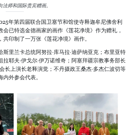
向法师和国际贵宾赠画。
025年第四届联合国卫塞节和馆使寺释迦牟尼佛舍利
教会已特选金德画家的画作《莲花净境》作为赠礼，
，共印制了一万张《莲花净境》画作。
给斯里兰卡总统阿努拉·库马拉·迪萨纳亚克；布里亚特
祖拉耶夫·伊戈尔·伊万诺维奇；阿塞拜疆宗教事务部长
会会长上演长老释演觉；不丹摄政王桑杰·多杰仁波切等
海内外参会代表。