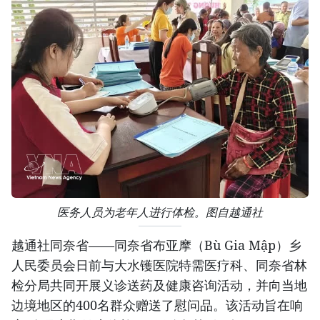
医务人员为老年人进行体检。图自越通社
越通社同奈省——同奈省布亚摩（Bù Gia Mập）乡
人民委员会日前与大水镬医院特需医疗科、同奈省林
检分局共同开展义诊送药及健康咨询活动，并向当地
边境地区的400名群众赠送了慰问品。该活动旨在响