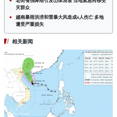
老街省强降雨引发山体滑坡 当地紧急转移受
灾群众
越南暴雨洪涝和雷暴大风造成4人伤亡 多地
遭受严重损失
相关新闻