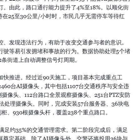
。由此，路口通行能力提升了4%至18%。以顺化街
在25至30公里/小时时，市民几乎无需停车等待红
控、发现违法行为，有助于改变交通参与者的意识。
行驶等易引发拥堵和事故的行为。数据协助处理5个堵
2条街道上自动调整信号灯周期。
加快推进。经过近90天施工，项目基本完成重点工
60台AI摄像头，其中包括1107台交通秩序与安全违
摄像头、112台路口全景观察摄像头、251台PTZ安防
法处理摄像头。同时，完成安装57台服务器、36块电
制柜、930根摄像头杆，覆盖238个重点路口。
仅能满足约35%的交通管理需求。第二阶段完成后，满足
展奠定基础。除了AI摄像头外，交警还将投用36块与