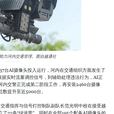
像头助力河内交通管理。图自越通社
837台AI摄像头投入运行，河内在交通组织方面发生了
根据实时流量调控信号，到辅助处理违法行为，AI正
内交警正完成第二阶段工作，再安装2460台摄像
数提升至近5000台。
8）交通指挥与信号灯控制队副队长范光明中校在接受越
22条“绿波带”，同时在全部195个配备AI摄像头的