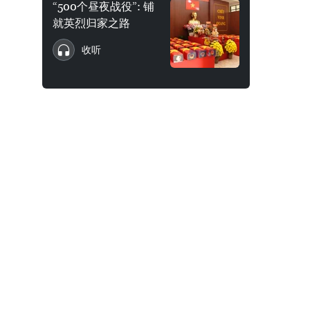
“500个昼夜战役”: 铺
就英烈归家之路
收听