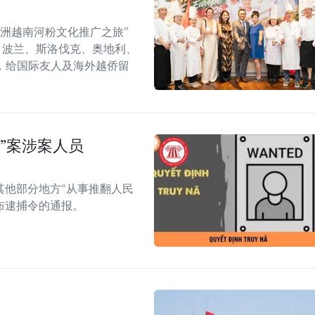
年欧洲越南河粉文化推广之旅”
6）在捷克、波兰、斯洛伐克、奥地利、
，给国际友人及海外越侨留
”案涉案人员
其他部分地方“从事推翻人民
布逮捕令的通报。