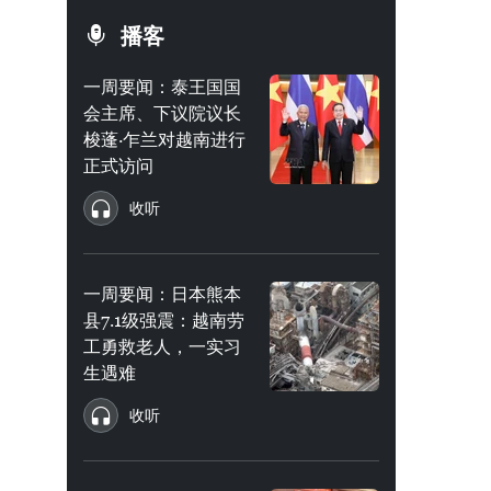
播客
一周要闻：泰王国国
会主席、下议院议长
梭蓬·乍兰对越南进行
正式访问
收听
一周要闻：日本熊本
县7.1级强震：越南劳
工勇救老人，一实习
生遇难
收听