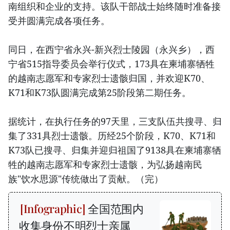
南组织和企业的支持。该队干部战士始终随时准备接
受并圆满完成各项任务。
同日，在西宁省永兴-新兴烈士陵园（永兴乡），西
宁省515指导委员会举行仪式，173具在柬埔寨牺牲
的越南志愿军和专家烈士遗骸归国，并欢迎K70、
K71和K73队圆满完成第25阶段第二期任务。
据统计，在执行任务的97天里，三支队伍共搜寻、归
集了331具烈士遗骸。历经25个阶段，K70、K71和
K73队已搜寻、归集并迎归祖国了9138具在柬埔寨牺
牲的越南志愿军和专家烈士遗骸，为弘扬越南民
族"饮水思源"传统做出了贡献。（完）
全国范围内
收集身份不明烈士亲属