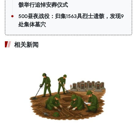
骸举行追悼安葬仪式
500昼夜战役：归集1563具烈士遗骸，发现9
处集体墓穴
相关新闻