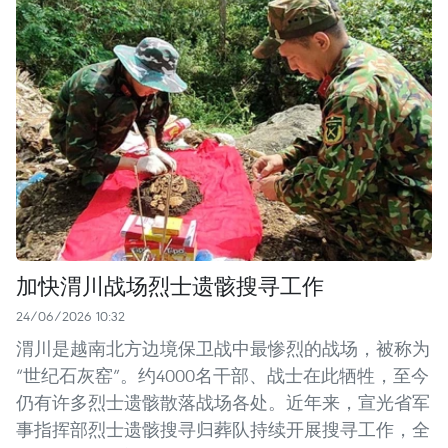
加快渭川战场烈士遗骸搜寻工作
24/06/2026 10:32
渭川是越南北方边境保卫战中最惨烈的战场，被称为
“世纪石灰窑”。约4000名干部、战士在此牺牲，至今
仍有许多烈士遗骸散落战场各处。近年来，宣光省军
事指挥部烈士遗骸搜寻归葬队持续开展搜寻工作，全