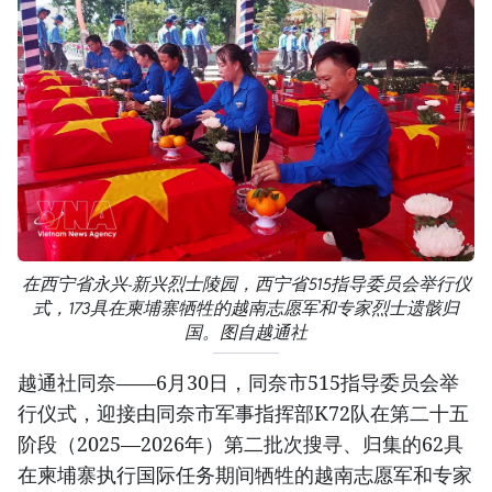
在西宁省永兴-新兴烈士陵园，西宁省515指导委员会举行仪
式，173具在柬埔寨牺牲的越南志愿军和专家烈士遗骸归
国。图自越通社
越通社同奈——6月30日，同奈市515指导委员会举
行仪式，迎接由同奈市军事指挥部K72队在第二十五
阶段（2025—2026年）第二批次搜寻、归集的62具
在柬埔寨执行国际任务期间牺牲的越南志愿军和专家