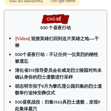
Theo dõi VietnamPlus
500 个昼夜行动
迎接英雄们回到这片英雄之地——干
禄
500个昼夜行动：不让任何一位英烈的牺牲
被遗忘
清化省515指导委员会在咸龙烈士陵园对尚未
确认身份的烈士遗骸进行采样
胡志明市拟于8月为黎氏莲公园归集的烈士遗
骸举行追悼安葬仪式
500昼夜战役：归集1563具烈士遗骸，发现9
处集体墓穴