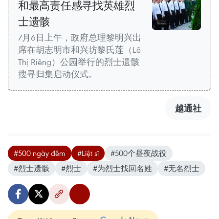
和最高责任感寻找英雄烈
士遗骸
7月6日上午，政府总理黎明兴出
席在胡志明市和兴坊黎氏莲（Lê
Thị Riêng）公园举行的烈士遗骸
搜寻归集启动仪式。
越通社
#500 ngày đêm
#Liệt sĩ
#500个昼夜战役
#烈士遗骸
#烈士
#为烈士找回名姓
#无名烈士