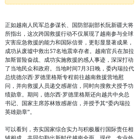
正如越南人民军总参谋长、国防部副部长阮新疆大将
所指出，这次跨国救援行动不仅展现了越南参与全球
灾害应急救援的能力和国际信誉，更彰显显著成果，
成功从废墟中救出57名地震幸存者。越南官兵在加拉
加斯冒险奋战、成功实施救援的感人事迹，深深打动
了当地民众和政府。当地时间7月3日晚，委内瑞拉代
总统德尔西·罗德里格斯专程前往越南救援营地慰
问，并向救援人员递交感谢信，同时向搜救犬授予功
绩勋章。期间，德尔西·罗德里格斯还向越共中央总
书记、国家主席苏林致感谢信，并授予其“委内瑞拉
英雄勋章”。
可以看到，夯实国家综合实力与积极履行国际责任相
辅相成，共同勾勒出新时代越南全面、现代、专业外