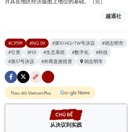
升其在地区经济版图上地位的基础。（完）
越通社
#CPTPP
#NQ 59
#第10-NQ/TW号决议
#胡志明市
#引资
#FDI
#生态系统
#数字化
#科技
#第57号决议
#外商直接投资
胡志明市
Theo dõi VietnamPlus
从决议到实践