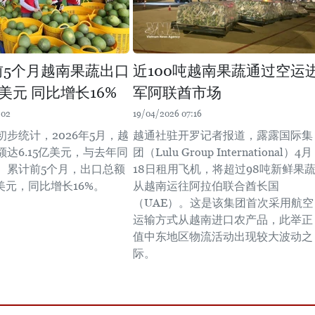
年前5个月越南果蔬出口
近100吨越南果蔬通过空运
亿美元 同比增长16%
军阿联酋市场
:02
19/04/2026 07:16
步统计，2026年5月，越
越通社驻开罗记者报道，露露国际集
达6.15亿美元，与去年同
团（Lulu Group International）4月
。累计前5个月，出口总额
18日租用飞机，将超过98吨新鲜果
亿美元，同比增长16%。
从越南运往阿拉伯联合酋长国
（UAE）。这是该集团首次采用航空
运输方式从越南进口农产品，此举正
值中东地区物流活动出现较大波动之
际。