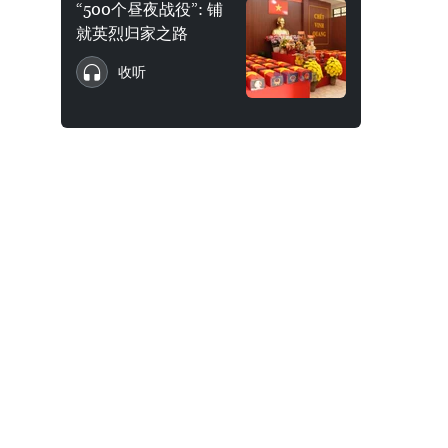
“500个昼夜战役”: 铺
就英烈归家之路
收听