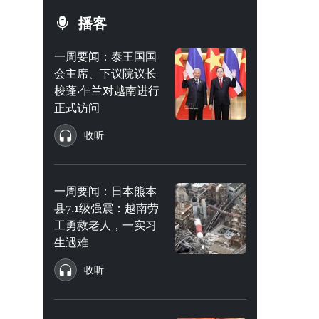
播客
一周要闻：泰王国国
会主席、下议院议长
梭蓬·乍兰对越南进行
正式访问
收听
一周要闻：日本熊本
县7.1级强震：越南劳
工勇救老人，一实习
生遇难
收听