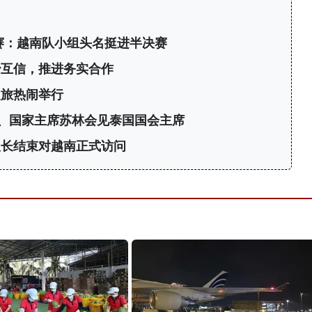
标赛：越南队小组头名挺进半决赛
治互信，推进务实合作
之旅热闹举行
、国家主席苏林会见泰国国会主席
议长结束对越南正式访问