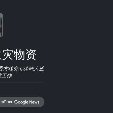
救灾物资
委方移交45余吨人道
建工作。
amPlus