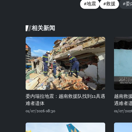
#地震
#救援
#委
相关新闻
委内瑞拉地震：越南救援队找到11具遇
越南救援
难者遗体
遇难者
01/07/2026 08:30
01/07/2026