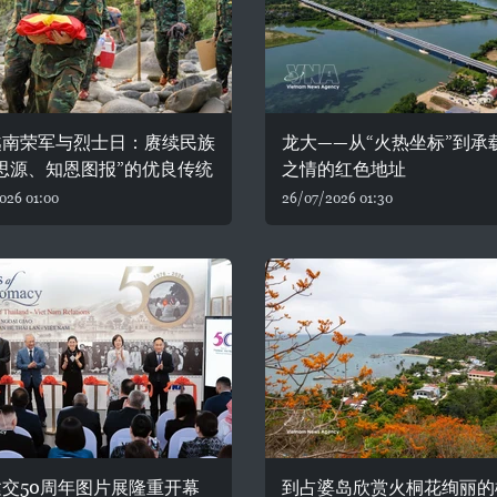
越南荣军与烈士日：赓续民族
龙大——从“火热坐标”到承
思源、知恩图报”的优良传统
之情的红色地址
026 01:00
26/07/2026 01:30
交50周年图片展隆重开幕
到占婆岛欣赏火桐花绚丽的