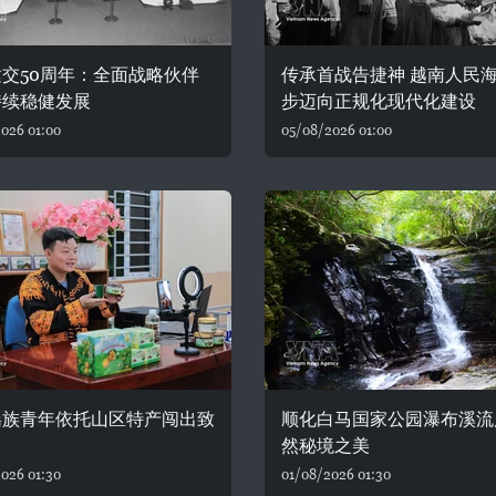
交50周年：全面战略伙伴
传承首战告捷神 越南人民
持续稳健发展
步迈向正规化现代化建设
026 01:00
05/08/2026 01:00
瑶族青年依托山区特产闯出致
顺化白马国家公园瀑布溪流
然秘境之美
026 01:30
01/08/2026 01:30