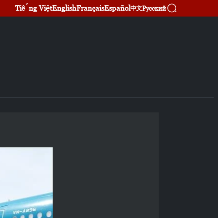
Tiếng Việt
English
Français
Español
Русский
中文