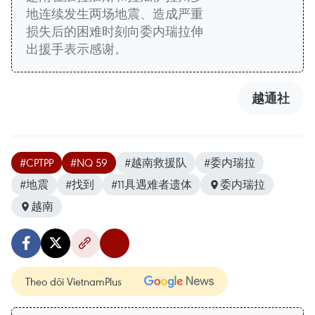
地连续发生两场地震、造成严重
损失后的困难时刻向委内瑞拉伸
出援手表示感谢。
越通社
#CPTPP
#NQ 59
#越南救援队
#委内瑞拉
#地震
#找到
#11具遇难者遗体
委内瑞拉
越南
Theo dõi VietnamPlus