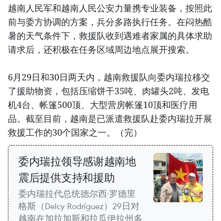
越南人民军和越南人民公安力量携专业装备，按照此
前与委方协调的方案，兵分多路执行任务。在闷热酷
暑的天气条件下，救援队收到遇难者家属的具体求助
请求后，还积极在任务区域周边地点展开搜索。
6月29日和30日两天内，越南救援队向委内瑞拉移交
了援助物资，包括压缩饼干35吨、肉罐头2吨、发电
机4台、帐篷500顶、大型营房帐篷10顶和医疗用
品。截至目前，越南是已派遣救援队赴委内瑞拉开展
救援工作的30个国家之一。（完）
委内瑞拉领导感谢越南地
震后提供支持和援助
委内瑞拉代总统德尔西·罗德里
格斯（Delcy Rodríguez）29日对
越南在加拉加斯和拉瓜伊拉州多