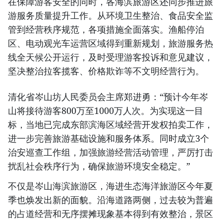
在保障游客安全的同时，各海滨旅游区还同步推进旅
游服务质量提升工作。从环境卫生整治、食品安全监
管到经营秩序规范，各项措施全面落实。渔船停泊
区、电动观光车运营区域得到重新规划，旅游服务热
线全天候公开运行，及时受理游客投诉和意见建议，
坚决整治拉客揽客、价格欺诈等不文明经营行为。
清化省岑山坊人民委员会主席郑进勇：“预计今年岑
山将接待游客800万至1000万人次。为实现这一目
标，当地已完成东部滨海区域经营开发权拍卖工作，
进一步完善旅游基础设施和服务体系。同时成立3个
治安巡查工作组，加强旅游经营活动管理，严厉打击
扰乱社会秩序行为，确保旅游环境安全稳定。”
不仅是岑山海滨旅游区，海进生态海洋旅游区今年夏
季也焕发出新的面貌。沿海道路两侧，过去较为普遍
的占道经营和无序摆摊现象基本得到有效整治，景区