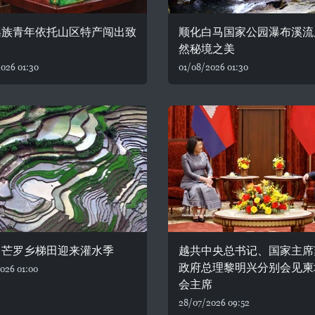
瑶族青年依托山区特产闯出致
顺化白马国家公园瀑布溪流
然秘境之美
026 01:30
01/08/2026 01:30
：芒罗乡梯田迎来灌水季
越共中央总书记、国家主席
政府总理黎明兴分别会见柬
026 01:00
会主席
28/07/2026 09:52