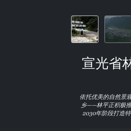
宣光省林
依托优美的自然景
乡——林平正积极推
2030年阶段打