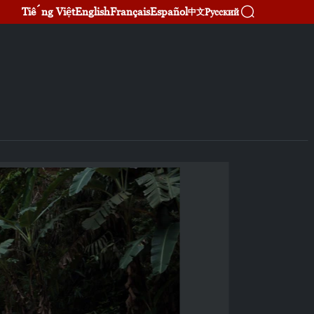
Tiếng Việt
English
Français
Español
Русский
中文