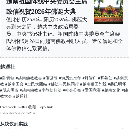
越南祖国阵线中央委员会主席
致信祝贺2026年佛诞大典
值此佛历2570年(阳历2026年)佛诞大
典到来之际，越共中央政治局委
员、中央书记处书记、祖国阵线中央委员会主席裴
氏明怀5月26日向越南佛教神职人员、诸位僧尼和全
体佛教信徒致贺信。
越通社
#陈青敏
#越南佛教教会
#佛诞节
#佛历2570年
#释智广
#释善仁
#越南宗
教
#越南国会
#全民大团结
#佛法与民族同行
#越南祖国阵线
#裴氏明怀
#胡志明市
#越南佛教
#宗教信仰法
#社会公益
#爱国竞赛
#越南文化
#佛
教大会
#越通社
Facebook
Twitter
收藏
Copy link
Theo dõi VietnamPlus
从决议到实践