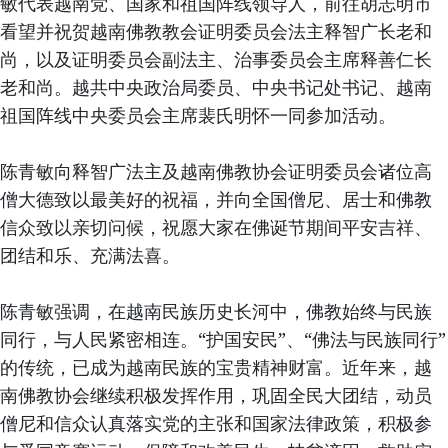
敏代表越南党、国家和祖国阵线领导人，前往胡志明市
看望并祝贺越南佛教教会证明委员会法主释智广长老和
尚，以及证明委员会副法主、治事委员会主席释善仁长
老和尚。越共中央政治局委员、中央书记处书记、越南
祖国阵线中央委员会主席裴氏明怀一同参加活动。
陈青敏向释智广法主及越南佛教协会证明委员会诸位高
僧大德致以最美好的祝福，并向全国僧尼、居士和佛教
信众致以亲切问候，祝愿大家在佛诞节期间平安吉祥、
团结和乐、充满法喜。
陈青敏强调，在越南民族历史长河中，佛教始终与民族
同行，与人民紧密相连。“护国安民”、“佛法与民族同行”
的传统，已成为越南民族的宝贵精神财富。近年来，越
南佛教协会继续积极发挥作用，巩固全民大团结，动员
僧尼和信众认真落实党的主张和国家法律政策，积极参