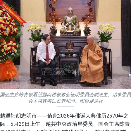
国会主席陈青敏看望越南佛教教会证明委员会副法主、治事委员
会主席释善仁长老和尚。图自越通社
越通社胡志明市——值此2026年佛诞大典佛历2570年之
际，5月29日上午，越共中央政治局委员、国会主席陈青