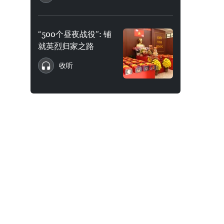
“500个昼夜战役”: 铺
就英烈归家之路
收听