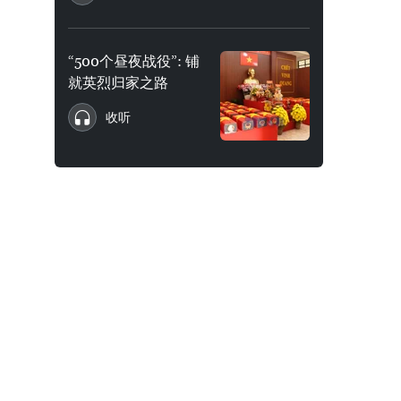
“500个昼夜战役”: 铺
就英烈归家之路
收听