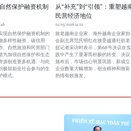
自然保护融资机制
从“补充”到“引领”：重塑越
民营经济地位
:46
21/05/2026 11:22
实现自然保护融资机制的
旅老越南企业家、海外越南企业家协
物多样性融资、碳信用
会副主席范氏明红在接受越通社驻老
作、自然旅游和民营部门
挝记者采访时表示，第68号决议在实
措为加强自然保护和生态
践中产生了显著而积极的转变。决议
资源创造更多机遇。与此
颁布后，市场信心明显巩固，新成立
积极鼓励全社会参与的生
企业数量大幅增加，创业精神和致富
护模式。
热情有效激发。