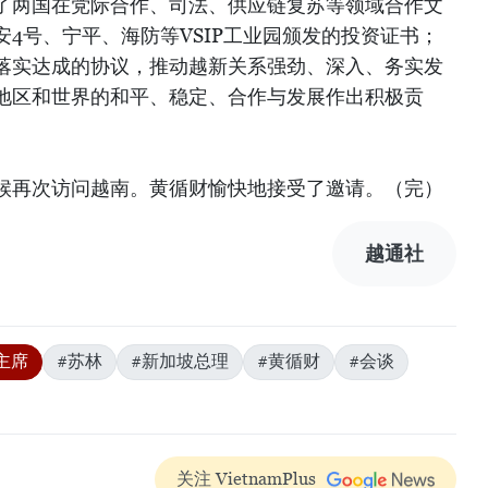
了两国在党际合作、司法、供应链复苏等领域合作文
4号、宁平、海防等VSIP工业园颁发的投资证书；
落实达成的协议，推动越新关系强劲、深入、务实发
地区和世界的和平、稳定、合作与发展作出积极贡
候再次访问越南。黄循财愉快地接受了邀请。（完）
越通社
主席
#苏林
#新加坡总理
#黄循财
#会谈
关注 VietnamPlus