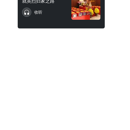
就英烈归家之路
收听