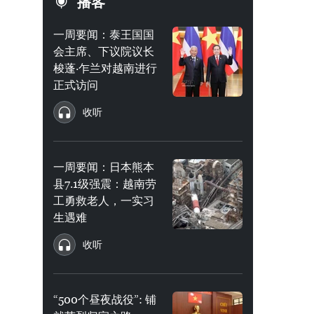
播客
一周要闻：泰王国国
会主席、下议院议长
梭蓬·乍兰对越南进行
正式访问
收听
一周要闻：日本熊本
县7.1级强震：越南劳
工勇救老人，一实习
生遇难
收听
“500个昼夜战役”: 铺