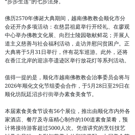
“步步生莲”的七步法身。
佛历2570年佛诞大典期间，越南佛教教会顺化市分
会还开办多项活动：在慈昙祖庭举行开经礼、在廖观
中心举办佛教文化展、向烈士陵园敬献鲜花；开展人
道主义慈善与社会福利活动，走访并慰问贫困户。正
大典将于5月31日举行，伴有花车巡游。此外，还将
在香江北岸的迎凉亭遗迹区举行放花灯等系列活动。
值得一提的是，顺化市越南佛教教会治事委员会将与
2026年顺化文化节组委会合作，于5月28日至29日在
顺化坊阮廷沼步行街举办素食美食节。
本届素食美食节设有56个展位，推出由顺化市内外各
家酒店、餐厅及寺庙精心制作的100道素食菜肴，预
计将接待游客超过5000人次。凭借讲究的烹饪技艺