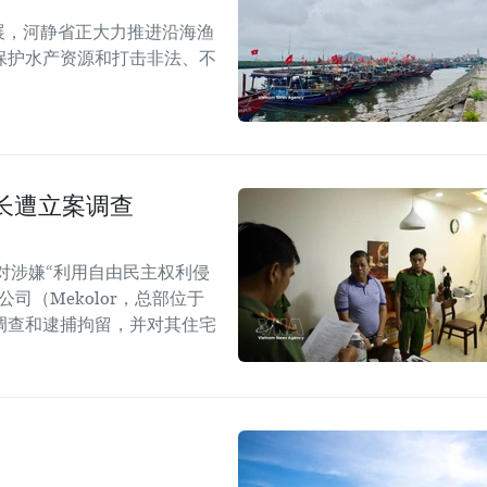
展，河静省正大力推进沿海渔
保护水产资源和打击非法、不
长遭立案调查
对涉嫌“利用自由民主权利侵
司（Mekolor，总部位于
调查和逮捕拘留，并对其住宅