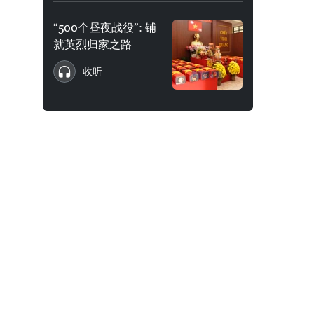
“500个昼夜战役”: 铺
就英烈归家之路
收听