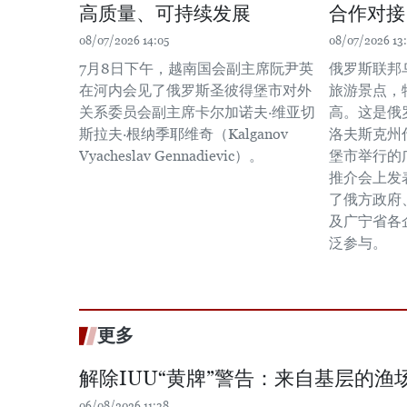
高质量、可持续发展
合作对接
08/07/2026 14:05
08/07/2026 13
7月8日下午，越南国会副主席阮尹英
俄罗斯联邦
在河内会见了俄罗斯圣彼得堡市对外
旅游景点，
关系委员会副主席卡尔加诺夫·维亚切
高。这是俄
斯拉夫·根纳季耶维奇（Kalganov
洛夫斯克州
Vyacheslav Gennadievic）。
堡市举行的
推介会上发
了俄方政府
及广宁省各
泛参与。
更多
解除IUU“黄牌”警告：来自基层的渔场
06/08/2026 11:38