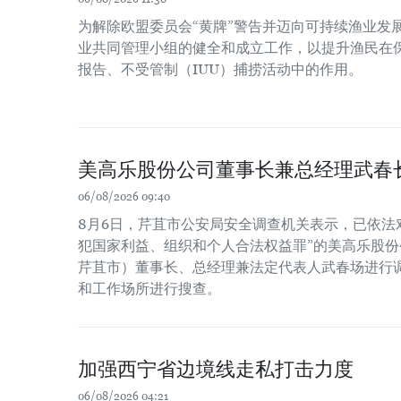
为解除欧盟委员会“黄牌”警告并迈向可持续渔业发
业共同管理小组的健全和成立工作，以提升渔民在
报告、不受管制（IUU）捕捞活动中的作用。
美高乐股份公司董事长兼总经理武春
06/08/2026 09:40
8月6日，芹苴市公安局安全调查机关表示，已依法
犯国家利益、组织和个人合法权益罪”的美高乐股份公
芹苴市）董事长、总经理兼法定代表人武春场进行
和工作场所进行搜查。
加强西宁省边境线走私打击力度
06/08/2026 04:21