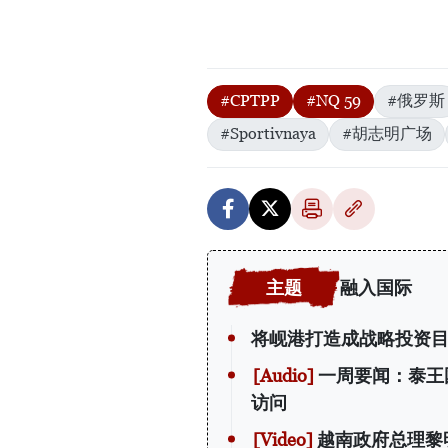
#CPTPP
#NQ 59
#俄罗斯
#Sportivnaya
#胡志明广场
融入国际
将岘港打造成战略投资
一周要闻：泰王
访问
越南政府总理黎