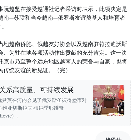
事阮越坚在接受越通社记者采访时表示，此项决定是
越南—苏联和当今越南—俄罗斯友谊奠基人和培育者
分。
当地越南侨胞、俄越友好协会以及越南驻符拉迪沃斯
会、为驻在地各项活动作出贡献的充分肯定。这一决
托克市乃至整个远东地区越南人的荣誉与自豪，也将
民传统友谊的新见证。（完）
关系高质量、可持续发展
阮尹英在河内会见了俄罗斯圣彼得堡市对
·维亚切斯拉夫·根纳季耶维奇
adievic）。