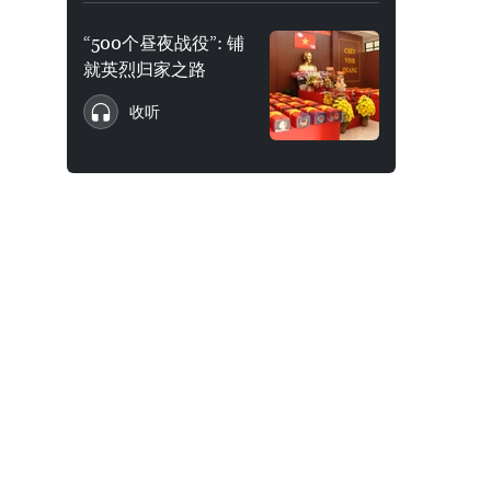
“500个昼夜战役”: 铺
就英烈归家之路
收听