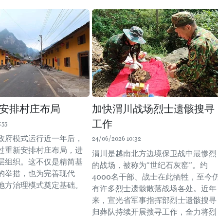
安排村庄布局
加快渭川战场烈士遗骸搜寻
工作
:55
政府模式运行近一年后，
24/06/2026 10:32
过重新安排村庄布局，进
渭川是越南北方边境保卫战中最惨烈
层组织。这不仅是精简基
的战场，被称为“世纪石灰窑”。约
的举措，也为完善现代
4000名干部、战士在此牺牲，至今
地方治理模式奠定基础。
有许多烈士遗骸散落战场各处。近年
来，宣光省军事指挥部烈士遗骸搜寻
归葬队持续开展搜寻工作，全力将烈