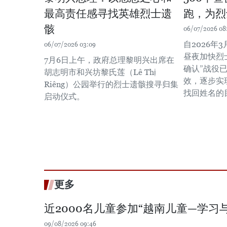
最高责任感寻找英雄烈士遗
跑，为烈
骸
06/07/2026 08
自2026年3
06/07/2026 03:09
昼夜加快烈
7月6日上午，政府总理黎明兴出席在
确认”战役已
胡志明市和兴坊黎氏莲（Lê Thị
效，逐步实
Riêng）公园举行的烈士遗骸搜寻归集
找回姓名的
启动仪式。
更多
近2000名儿童参加“越南儿童—学习
09/08/2026 09:46