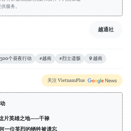
提供服务。
越通社
#500个昼夜行动
#越南
#烈士遗骸
越南
关注 VietnamPlus
行动
这片英雄之地——干禄
任何一位英烈的牺牲被遗忘