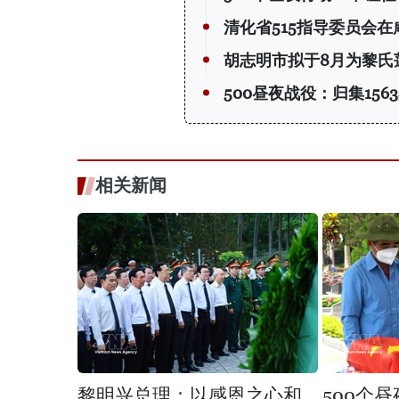
清化省515指导委员会
胡志明市拟于8月为黎氏
500昼夜战役：归集15
相关新闻
黎明兴总理：以感恩之心和
500个