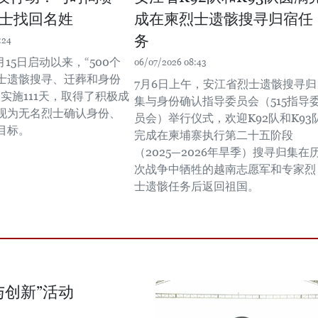
士找回名姓
成在柬烈士遗骸搜寻归宿任
务
:24
月15日启动以来，“500个
06/07/2026 08:43
士遗骸搜寻、迁葬和身份
7月6日上午，安江省烈士遗骸搜寻归
实施111天，取得了积极成
集与身份确认指导委员会（515指导
现为无名烈士确认身份、
员会）举行仪式，欢迎K92队和K93
目标。
完成在柬埔寨执行第二十五阶段
（2025—2026年旱季）搜寻归集在
次战争中牺牲的越南志愿军和专家烈
士遗骸任务后返回祖国。
与创新”活动