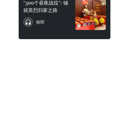
“500个昼夜战役”: 铺
就英烈归家之路
收听