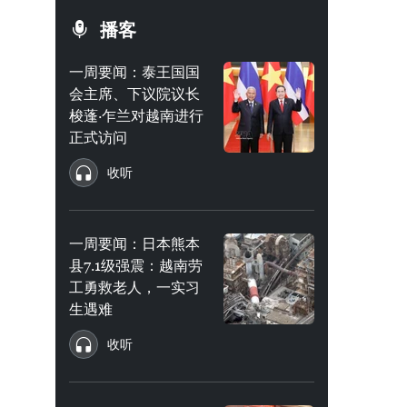
播客
一周要闻：泰王国国
会主席、下议院议长
梭蓬·乍兰对越南进行
正式访问
收听
一周要闻：日本熊本
县7.1级强震：越南劳
工勇救老人，一实习
生遇难
收听