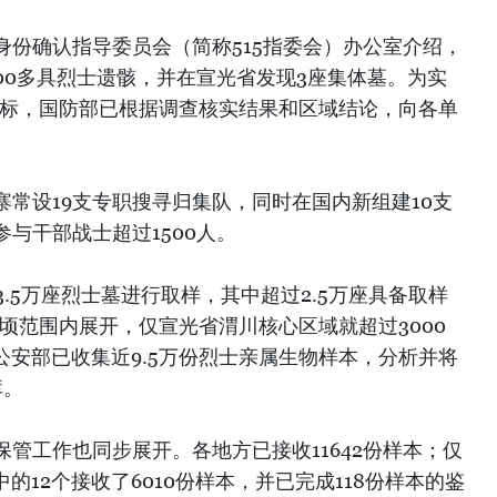
身份确认指导委员会（简称515指委会）办公室介绍，
00多具烈士遗骸，并在宣光省发现3座集体墓。为实
目标，国防部已根据调查核实结果和区域结论，向各单
常设19支专职搜寻归集队，同时在国内新组建10支
参与干部战士超过1500人。
3.5万座烈士墓进行取样，其中超过2.5万座具备取样
公顷范围内展开，仅宣光省渭川核心区域就超过3000
公安部已收集近9.5万份烈士亲属生物样本，分析并将
库。
管工作也同步展开。各地方已接收11642份样本；仅
的12个接收了6010份样本，并已完成118份样本的鉴