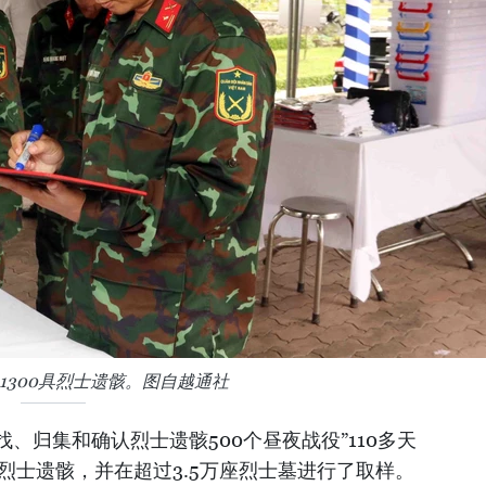
1300具烈士遗骸。图自越通社
、归集和确认烈士遗骸500个昼夜战役”110多天
具烈士遗骸，并在超过3.5万座烈士墓进行了取样。