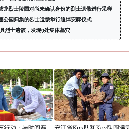
在咸龙烈士陵园对尚未确认身份的烈士遗骸进行采样
莲公园归集的烈士遗骸举行追悼安葬仪式
63具烈士遗骸，发现9处集体墓穴
昼夜行动：与时间赛
安江省K92队和K93队圆满