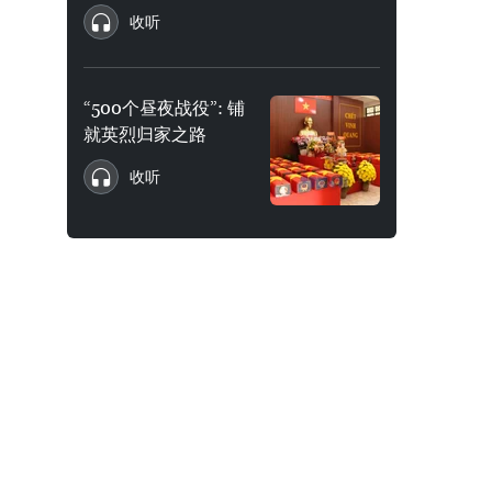
收听
“500个昼夜战役”: 铺
就英烈归家之路
收听