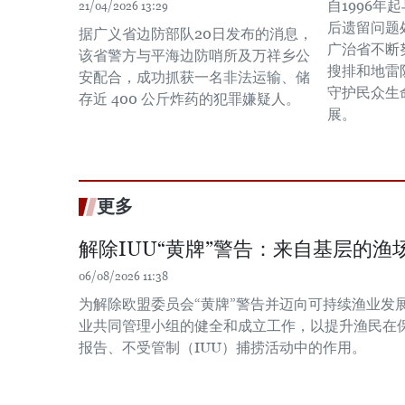
自1996年
21/04/2026 13:29
后遗留问题
据广义省边防部队20日发布的消息，
广治省不断
该省警方与平海边防哨所及万祥乡公
搜排和地雷
安配合，成功抓获一名非法运输、储
守护民众生
存近 400 公斤炸药的犯罪嫌疑人。
展。
更多
解除IUU“黄牌”警告：来自基层的渔场
06/08/2026 11:38
为解除欧盟委员会“黄牌”警告并迈向可持续渔业发
业共同管理小组的健全和成立工作，以提升渔民在
报告、不受管制（IUU）捕捞活动中的作用。