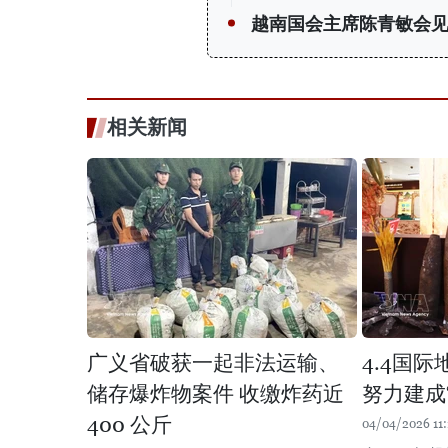
越南国会主席陈青敏会见
相关新闻
广义省破获一起非法运输、
4.4国
储存爆炸物案件 收缴炸药近
努力建成
400 公斤
04/04/2026 11: