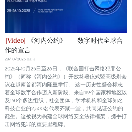
《河内公约》——数字时代全球合
作的宣言
28/10/2025 03:13
2025年10月25日至26日，《联合国打击网络犯罪公
约》（简称《河内公约》）开放签署仪式暨高级别会
议在越南首都河内隆重举行。 这一历史性盛会标志
着全球数字合作迈入新阶段。来自119个国家和地区以
及150个多边组织，社会团体，学术机构和全球知名
科技企业的2,500名代表齐聚一堂，共同见证公约的
诞生。这被视为构建全球网络安全法律框架，携手打
击网络犯罪的重要里程碑。