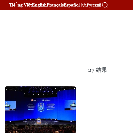
Tiếng Việt
English
Français
Español
Русский
中文
27
结果