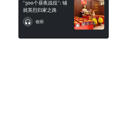
“500个昼夜战役”: 铺
就英烈归家之路
收听