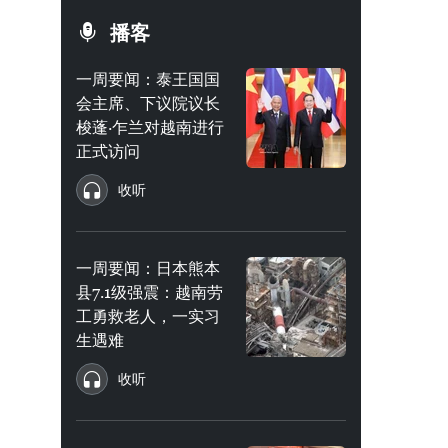
播客
一周要闻：泰王国国
会主席、下议院议长
梭蓬·乍兰对越南进行
正式访问
收听
一周要闻：日本熊本
县7.1级强震：越南劳
工勇救老人，一实习
生遇难
收听