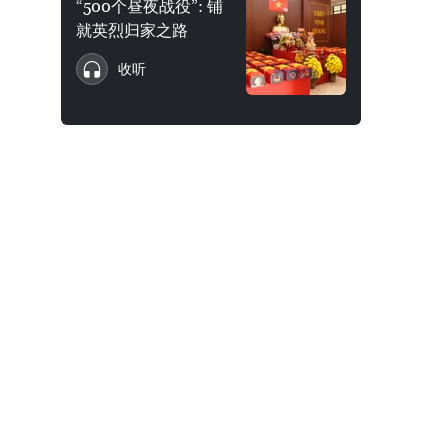
“500个昼夜战役”: 铺
就英烈归家之路
收听