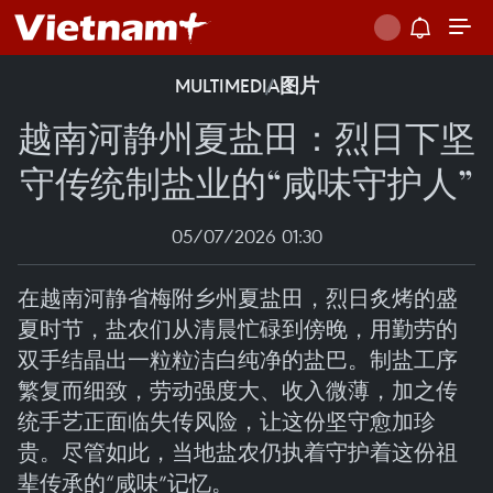
MULTIMEDIA
图片
越南河静州夏盐田：烈日下坚
守传统制盐业的“咸味守护人”
05/07/2026 01:30
在越南河静省梅附乡州夏盐田，烈日炙烤的盛
夏时节，盐农们从清晨忙碌到傍晚，用勤劳的
双手结晶出一粒粒洁白纯净的盐巴。制盐工序
繁复而细致，劳动强度大、收入微薄，加之传
统手艺正面临失传风险，让这份坚守愈加珍
贵。尽管如此，当地盐农仍执着守护着这份祖
辈传承的“咸味”记忆。