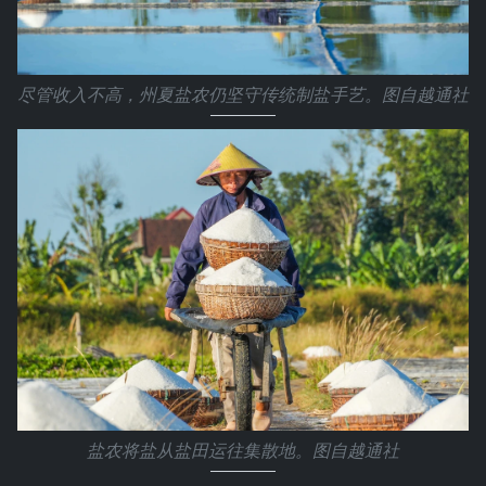
尽管收入不高，州夏盐农仍坚守传统制盐手艺。图自越通社
盐农将盐从盐田运往集散地。图自越通社