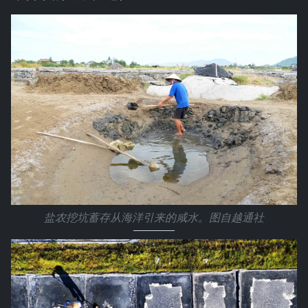
盐农挖坑蓄存从海洋引来的咸水。图自越通社