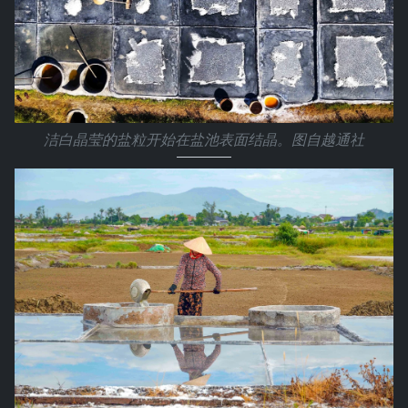
洁白晶莹的盐粒开始在盐池表面结晶。图自越通社