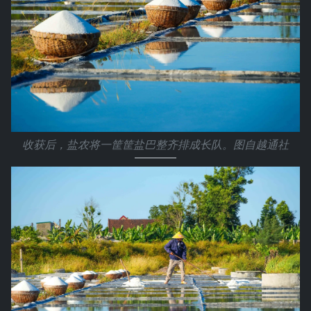
收获后，盐农将一筐筐盐巴整齐排成长队。图自越通社