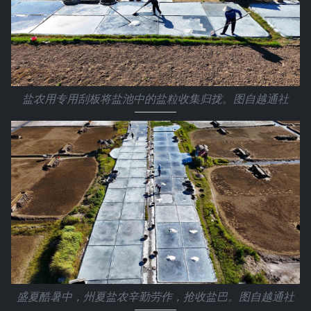
盐农用专用刮板将盐池中的盐粒收集归拢。图自越通社
盛夏酷暑中，州夏盐农辛勤劳作，抢收盐巴。图自越通社