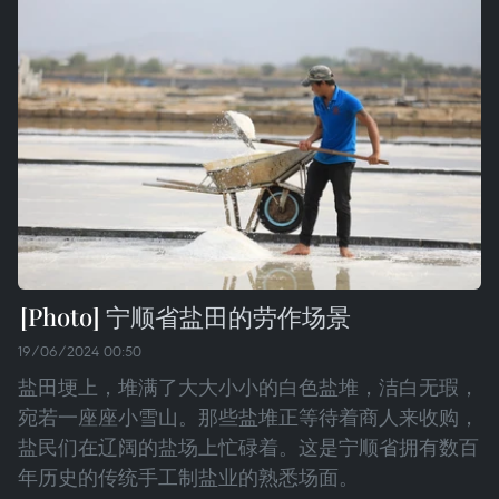
宁顺省盐田的劳作场景
19/06/2024 00:50
盐田埂上，堆满了大大小小的白色盐堆，洁白无瑕，
宛若一座座小雪山。那些盐堆正等待着商人来收购，
盐民们在辽阔的盐场上忙碌着。这是宁顺省拥有数百
年历史的传统手工制盐业的熟悉场面。