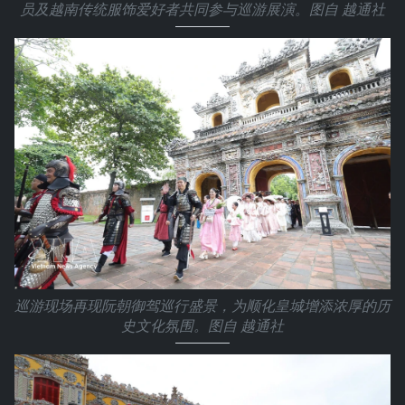
员及越南传统服饰爱好者共同参与巡游展演。图自 越通社
巡游现场再现阮朝御驾巡行盛景，为顺化皇城增添浓厚的历
史文化氛围。图自 越通社