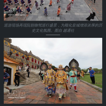
巡游现场再现阮朝御驾巡行盛景，为顺化皇城增添浓厚的历
史文化氛围。图自 越通社