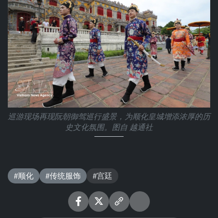
巡游现场再现阮朝御驾巡行盛景，为顺化皇城增添浓厚的历
史文化氛围。图自 越通社
#顺化
#传统服饰
#宫廷