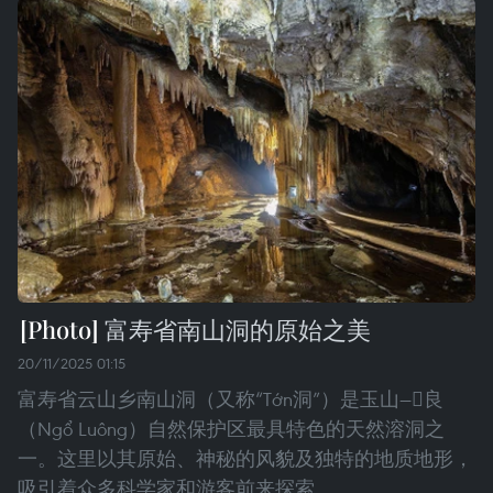
富寿省南山洞的原始之美
20/11/2025 01:15
富寿省云山乡南山洞（又称“Tớn洞”）是玉山—𫥩良
（Ngổ Luông）自然保护区最具特色的天然溶洞之
一。这里以其原始、神秘的风貌及独特的地质地形，
吸引着众多科学家和游客前来探索。