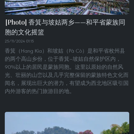
香箕与坡姑两乡——和平省蒙族同
胞的文化摇篮
25/11/2024 01:15
香箕（Hang Kia）和坡姑（Pà Cò）是和平省枚州县
的两个高山乡份，位于香箕—坡姑自然保护区内，
90%以上的居民是蒙族同胞。这里以原始的自然风
光、壮丽的山峦以及几乎完整保留的蒙族特色文化而
闻名，展现出巨大的潜力，有望成为西北地区吸引国
内外游客的热门旅游目的地。