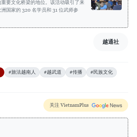
的重要文化桥梁的地位。该活动吸引了来
家的 320 名学员和 31 位武师参
越通社
0
#旅法越南人
#越武道
#传播
#民族文化
关注 VietnamPlus