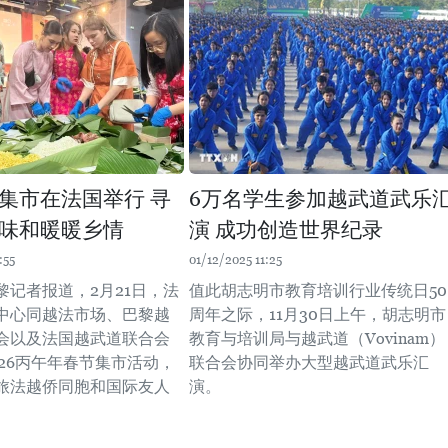
集市在法国举行 寻
6万名学生参加越武道武乐
味和暖暖乡情
演 成功创造世界纪录
:55
01/12/2025 11:25
黎记者报道，2月21日，法
值此胡志明市教育培训行业传统日50
中心同越法市场、巴黎越
周年之际，11月30日上午，胡志明市
会以及法国越武道联合会
教育与培训局与越武道（Vovinam）
026丙午年春节集市活动，
联合会协同举办大型越武道武乐汇
旅法越侨同胞和国际友人
演。