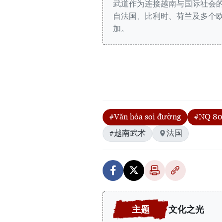
武道作为连接越南与国际社会
自法国、比利时、荷兰及多个欧洲国
加。
#Văn hóa soi đường
#NQ 8
#越南武术
法国
文化之光