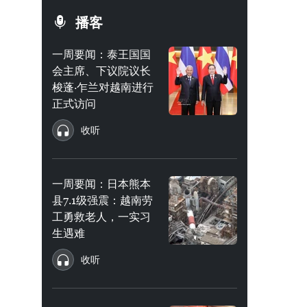
播客
一周要闻：泰王国国
会主席、下议院议长
梭蓬·乍兰对越南进行
正式访问
收听
一周要闻：日本熊本
县7.1级强震：越南劳
工勇救老人，一实习
生遇难
收听