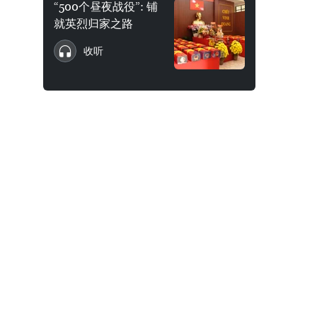
“500个昼夜战役”: 铺
就英烈归家之路
收听