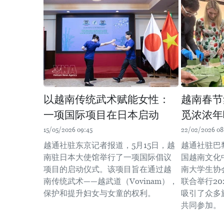
以越南传统武术赋能女性：
越南春节
一项国际项目在日本启动
觅浓浓年
15/05/2026 09:45
22/02/2026 08
越通社驻东京记者报道，5月15日，越
越通社驻巴
南驻日本大使馆举行了一项国际倡议
国越南文化
项目的启动仪式。该项目旨在通过越
南大学生协
南传统武术——越武道（Vovinam），
联合举行2
保护和提升妇女与女童的权利。
吸引了众多
共同参加。