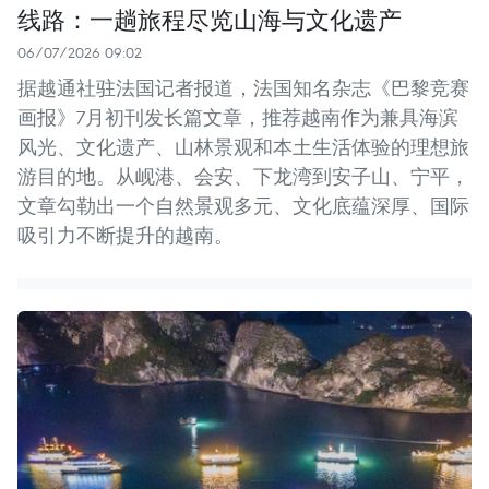
线路：一趟旅程尽览山海与文化遗产
06/07/2026 09:02
据越通社驻法国记者报道，法国知名杂志《巴黎竞赛
画报》7月初刊发长篇文章，推荐越南作为兼具海滨
风光、文化遗产、山林景观和本土生活体验的理想旅
游目的地。从岘港、会安、下龙湾到安子山、宁平，
文章勾勒出一个自然景观多元、文化底蕴深厚、国际
吸引力不断提升的越南。