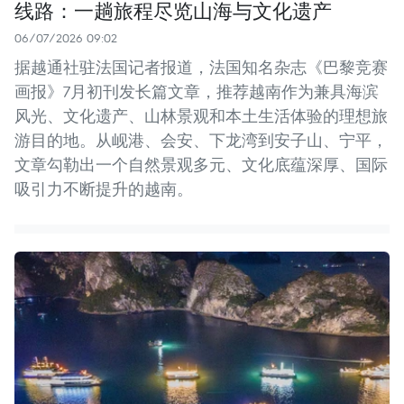
线路：一趟旅程尽览山海与文化遗产
06/07/2026 09:02
据越通社驻法国记者报道，法国知名杂志《巴黎竞赛
画报》7月初刊发长篇文章，推荐越南作为兼具海滨
风光、文化遗产、山林景观和本土生活体验的理想旅
游目的地。从岘港、会安、下龙湾到安子山、宁平，
文章勾勒出一个自然景观多元、文化底蕴深厚、国际
吸引力不断提升的越南。