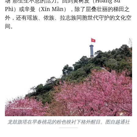
场"那生生不息的活力。回到黄树皮（Hoàng Su
Phì）或辛曼（Xín Mần），除了层叠壮丽的梯田之
外，还有瑶族、侬族、拉志族同胞世代守护的文化空
间。
龙鼓旗塔在早春桃花的粉色映衬下格外醒目。图自越通社