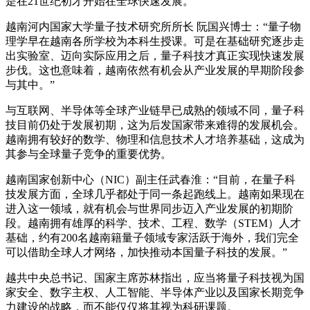
是在21世纪初才开始在全球快速发展。
越南河内国家大学量子技术研究所所长 阮国兴博士：“量子物
理学早在越南各所学校为本科生授课。可是在基础研究逐步走
出实验室、迈向实际应用之后，量子科技才真正实现快速发展
步伐。这也意味着，越南依然有机会从产业发展的早期阶段参
与其中。”
与互联网、半导体等全球产业链早已成熟的领域不同，量子科
技目前仍处于发展初期，这为后发国家带来难得的发展机会。
越南拥有较好的数学、物理和信息技术人才培养基础，这成为
其参与全球量子竞争的重要优势。
越南国家创新中心（NIC）副主任武春淮：“目前，在量子科
技发展方面，全球几乎都处于同一条起跑线上。越南如果现在
进入这一领域，就有机会与世界同步迈入产业发展的初期阶
段。越南拥有雄厚的科学、技术、工程、数学（STEM）人才
基础，约有200名越南籍量子领域专家活跃于海外，我们完全
可以借助全球人才网络，加快推动本国量子科技的发展。”
越共中央总书记、国家主席苏林指出，应当将量子科技视为国
家安全、数字主权、人工智能、半导体产业以及国家长期竞争
力建设的战略，而不能仅仅将其视为科研课题。