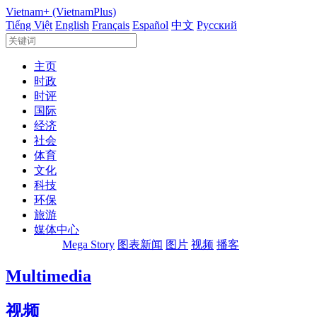
Vietnam+ (VietnamPlus)
Tiếng Việt
English
Français
Español
中文
Русский
主页
时政
时评
国际
经济
社会
体育
文化
科技
环保
旅游
媒体中心
Mega Story
图表新闻
图片
视频
播客
Multimedia
视频