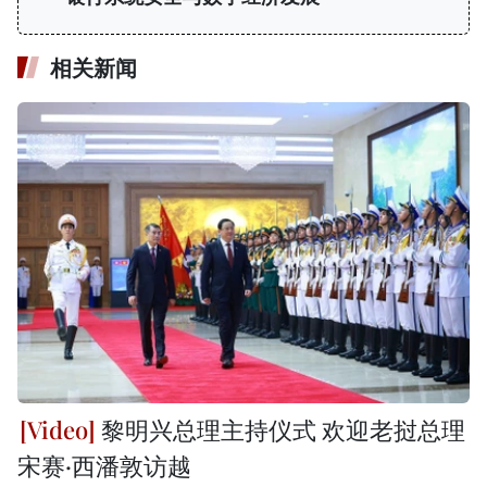
相关新闻
黎明兴总理主持仪式 欢迎老挝总理
宋赛·西潘敦访越